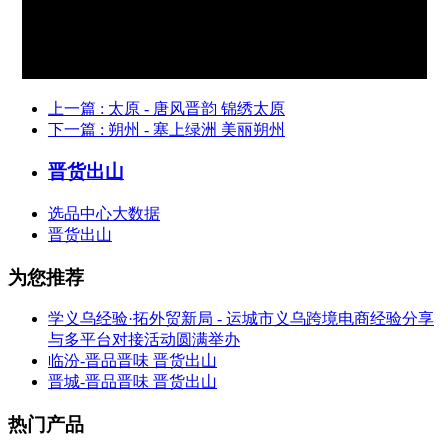
上一篇
: 太原 - 唐风晋韵 锦绣太原
下一篇
: 朔州 - 塞上绿洲 美丽朔州
晋货出山
选品中心大数据
晋货出山
为您推荐
学义乌经验·拓外贸新局 - 运城市义乌跨境电商经验分享
与多平台对接活动圆满举办
临汾-晋品晋味 晋货出山
晋城-晋品晋味 晋货出山
热门产品