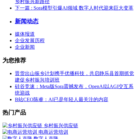
乡村振兴新路径
下一篇
: Sora模型引爆AI领域 数字人时代迎来巨大变革
新闻动态
媒体报道
企业发展历程
企业新闻
为您推荐
晋货出山振乡计划携手优播科技，共启静乐县首期抓党
建促乡村振兴培训班
硅谷竞速：Meta版Sora震撼发布，OpenAI以AGI交互系
统迎战
B站CEO陈睿：AI已是年轻人最关注的内容
热门产品
乡村振兴供应链
电商运营培训
数字人克隆