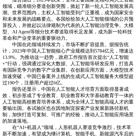
领域，瞄准细分赛道创新突围，掀起了新一轮人工智能发展高
潮。世界范围内，主权人工智能受到广泛重视，成为国家安全
和未来发展的战略要点。各国纷纷加大人工智能领域的公共预
算投入，并掀起以法律规制为代表的人工智能治理竞争。大模
型、AI Agent等细分技术赛道取得长足发展，成为新一轮科技
革命和产业变革的重要驱动力。
中国在此领域持续发力，市场不断扩容提质。据报告统
计，2023年中国人工智能核心产业规模达到5784亿元，增速达
13.9%。为推动这一趋势，政府工作报告首次提出“人工智能
+”行动，强调通过深化大数据、人工智能等研发应用，打造具
有国际竞争力的数字产业集群。在创新应用方面，大模型技术
加速突破，中国已备案并上线的生成式人工智能服务大模型超
过190个，注册用户超过6亿。
报告还显示，中国在人工智能人才培育方面取得显著成
效，初步形成了专业教育、职业教育和大学基础教育于一体的
人工智能高校教育培养体系，成为全球人工智能高端人才的重
要输出国。各试验区也在因地制宜探索产业发展新路径新机
制，加快打造可复制、可推广的经验，推动人工智能应用场景
的加速落地。
在“AI+机器人”领域，人形机器人赛道竞争激烈，技术革
新不断加速，有望成为继计算机、智能手机、新能源汽车后的