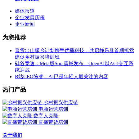
媒体报道
企业发展历程
企业新闻
为您推荐
晋货出山振乡计划携手优播科技，共启静乐县首期抓党
建促乡村振兴培训班
硅谷竞速：Meta版Sora震撼发布，OpenAI以AGI交互系
统迎战
B站CEO陈睿：AI已是年轻人最关注的内容
热门产品
乡村振兴供应链
电商运营培训
数字人克隆
直播带货培训
关于我们